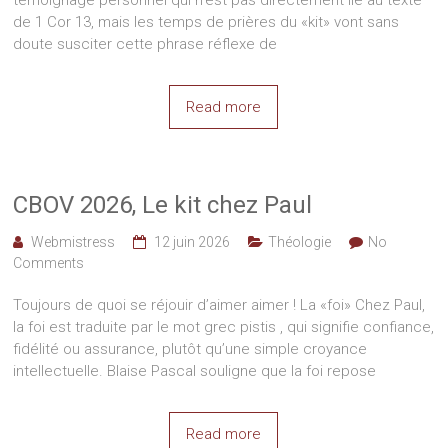
témoignage personnel qui n’est pas directement lié au texte
de 1 Cor 13, mais les temps de prières du «kit» vont sans
doute susciter cette phrase réflexe de
Read more
CBOV 2026, Le kit chez Paul
Webmistress
12 juin 2026
Théologie
No
Comments
Toujours de quoi se réjouir d’aimer aimer ! La «foi» Chez Paul,
la foi est traduite par le mot grec pistis , qui signifie confiance,
fidélité ou assurance, plutôt qu’une simple croyance
intellectuelle. Blaise Pascal souligne que la foi repose
Read more