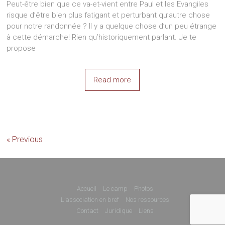
Peut-être bien que ce va-et-vient entre Paul et les Evangiles
risque d’être bien plus fatigant et perturbant qu’autre chose
pour notre randonnée ? Il y a quelque chose d’un peu étrange
à cette démarche! Rien qu’historiquement parlant. Je te
propose
Read more
« Previous
Accueil
Le camp
Photos
L’association en bref
Nos ressources
Contact
Juridique
Liens